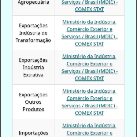
Agropecuária
Agropecuária
Serviços / Brasil (MDIC) -
COMEX STAT
Ministério da Indústria,
Exportações
Exportações
Comércio Exterior e
Indústria de
Indústria de
Serviços / Brasil (MDIC) -
Transformação
Transformação
COMEX STAT
Ministério da Indústria,
Exportações
Exportações
Comércio Exterior e
Indústria
Indústria
Serviços / Brasil (MDIC) -
Extrativa
Extrativa
COMEX STAT
Ministério da Indústria,
Exportações
Exportações
Comércio Exterior e
Outros
Outros
Serviços / Brasil (MDIC) -
Produtos
Produtos
COMEX STAT
Ministério da Indústria,
Importações
Importações
Comércio Exterior e