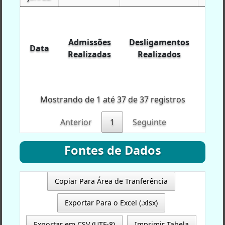
Data
Admissões
Desligamentos
Exp
Realizadas
Realizados
Agr
Admissões
Desligamentos
Exp
Data
Data
Realizadas
Realizados
Agr
Mostrando de 1 até 37 de 37 registros
Anterior
1
Seguinte
Fontes de Dados
Copiar Para Área de Tranferência
Exportar Para o Excel (.xlsx)
Exportar em CSV (UTF-8)
Imprimir Tabela