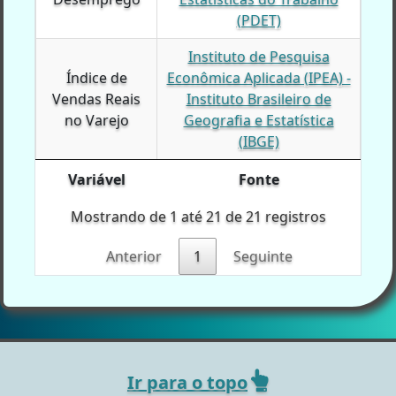
(PDET)
Instituto de Pesquisa
Índice de
Índice de
Econômica Aplicada (IPEA) -
Vendas Reais
Vendas Reais
Instituto Brasileiro de
no Varejo
no Varejo
Geografia e Estatística
(IBGE)
Variável
Fonte
Variável
Variável
Fonte
Mostrando de 1 até 21 de 21 registros
Anterior
1
Seguinte
Ir para o topo