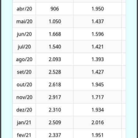
abr/20
abr/20
906
1.950
$9
mai/20
mai/20
1.050
1.437
$12
jun/20
jun/20
1.668
1.596
$16
jul/20
jul/20
1.540
1.421
$19
ago/20
ago/20
2.093
1.393
$28
set/20
set/20
2.528
1.427
$10.
out/20
out/20
2.618
1.945
$14.
nov/20
nov/20
2.917
1.717
$12.
dez/20
dez/20
2.310
1.934
$1.6
jan/21
jan/21
2.509
2.016
$19
fev/21
fev/21
2.337
1.951
$18