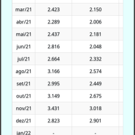
mar/21
mar/21
2.423
2.150
$33
abr/21
abr/21
2.289
2.006
$16
mai/21
mai/21
2.437
2.181
$14
jun/21
jun/21
2.816
2.048
$36
jul/21
jul/21
2.664
2.332
$42
ago/21
ago/21
3.166
2.574
$51
set/21
set/21
2.995
2.449
$8.7
out/21
out/21
3.149
2.675
$1.4
nov/21
nov/21
3.431
3.018
$11.
dez/21
dez/21
2.823
2.901
$46.
jan/22
jan/22
-
-
$11.