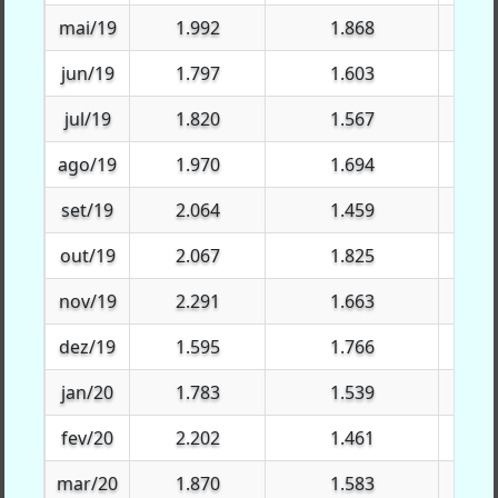
mai/19
mai/19
1.992
1.868
$6
jun/19
jun/19
1.797
1.603
$9
jul/19
jul/19
1.820
1.567
$6
ago/19
ago/19
1.970
1.694
$1
set/19
set/19
2.064
1.459
$7
out/19
out/19
2.067
1.825
$12.
nov/19
nov/19
2.291
1.663
$11.
dez/19
dez/19
1.595
1.766
$8.4
jan/20
jan/20
1.783
1.539
$82
fev/20
fev/20
2.202
1.461
$8
mar/20
mar/20
1.870
1.583
$9