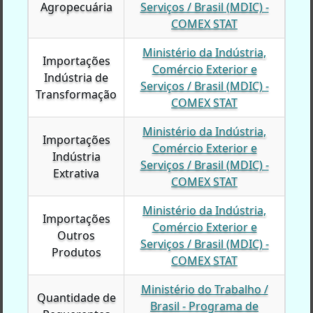
Agropecuária
Agropecuária
Serviços / Brasil (MDIC) -
COMEX STAT
Ministério da Indústria,
Importações
Importações
Comércio Exterior e
Indústria de
Indústria de
Serviços / Brasil (MDIC) -
Transformação
Transformação
COMEX STAT
Ministério da Indústria,
Importações
Importações
Comércio Exterior e
Indústria
Indústria
Serviços / Brasil (MDIC) -
Extrativa
Extrativa
COMEX STAT
Ministério da Indústria,
Importações
Importações
Comércio Exterior e
Outros
Outros
Serviços / Brasil (MDIC) -
Produtos
Produtos
COMEX STAT
Ministério do Trabalho /
Quantidade de
Quantidade de
Brasil - Programa de