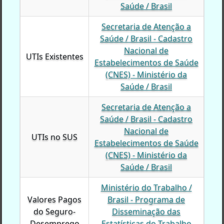
Saúde / Brasil
Secretaria de Atenção a
Saúde / Brasil - Cadastro
Nacional de
UTIs Existentes
UTIs Existentes
Estabelecimentos de Saúde
(CNES) - Ministério da
Saúde / Brasil
Secretaria de Atenção a
Saúde / Brasil - Cadastro
Nacional de
UTIs no SUS
UTIs no SUS
Estabelecimentos de Saúde
(CNES) - Ministério da
Saúde / Brasil
Ministério do Trabalho /
Valores Pagos
Valores Pagos
Brasil - Programa de
do Seguro-
do Seguro-
Disseminação das
Desemprego
Desemprego
Estatísticas do Trabalho