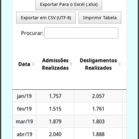
Exportar Para o Excel (.xlsx)
Exportar em CSV (UTF-8)
Imprimir Tabela
Procurar:
Admissões
Desligamentos
Exp
Data
Data
Realizadas
Realizados
Agr
Data
Admissões
Desligamentos
Exp
jan/19
jan/19
1.757
2.057
$9.2
Realizadas
Realizados
Agr
fev/19
fev/19
1.515
1.761
$1.8
mar/19
mar/19
1.879
1.803
$10
abr/19
abr/19
2.040
1.888
$1.0