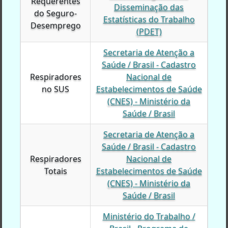
Requerentes
Requerentes
Disseminação das
do Seguro-
do Seguro-
Estatísticas do Trabalho
Desemprego
Desemprego
(PDET)
Secretaria de Atenção a
Saúde / Brasil - Cadastro
Respiradores
Respiradores
Nacional de
no SUS
no SUS
Estabelecimentos de Saúde
(CNES) - Ministério da
Saúde / Brasil
Secretaria de Atenção a
Saúde / Brasil - Cadastro
Respiradores
Respiradores
Nacional de
Totais
Totais
Estabelecimentos de Saúde
(CNES) - Ministério da
Saúde / Brasil
Ministério do Trabalho /