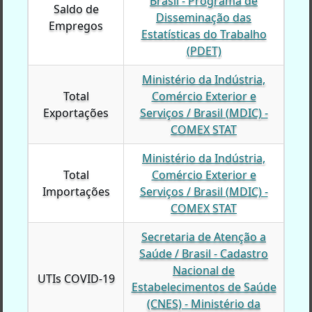
Brasil - Programa de
Saldo de
Saldo de
Disseminação das
Empregos
Empregos
Estatísticas do Trabalho
(PDET)
Ministério da Indústria,
Total
Total
Comércio Exterior e
Exportações
Exportações
Serviços / Brasil (MDIC) -
COMEX STAT
Ministério da Indústria,
Total
Total
Comércio Exterior e
Importações
Importações
Serviços / Brasil (MDIC) -
COMEX STAT
Secretaria de Atenção a
Saúde / Brasil - Cadastro
Nacional de
UTIs COVID-19
UTIs COVID-19
Estabelecimentos de Saúde
(CNES) - Ministério da