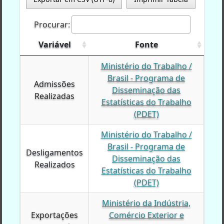
Procurar:
Variável
Variável
Fonte
Variável
Fonte
Ministério do Trabalho /
Brasil - Programa de
Admissões
Admissões
Disseminação das
Realizadas
Realizadas
Estatísticas do Trabalho
(PDET)
Ministério do Trabalho /
Brasil - Programa de
Desligamentos
Desligamentos
Disseminação das
Realizados
Realizados
Estatísticas do Trabalho
(PDET)
Ministério da Indústria,
Exportações
Exportações
Comércio Exterior e