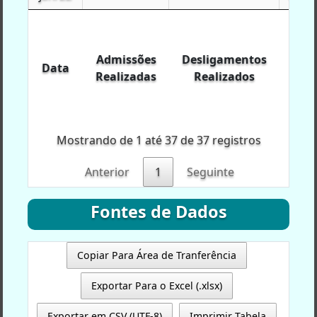
Data
Admissões
Desligamentos
Exp
Realizadas
Realizados
Agr
Admissões
Desligamentos
Exp
Data
Data
Realizadas
Realizados
Agr
Mostrando de 1 até 37 de 37 registros
Anterior
1
Seguinte
Fontes de Dados
Copiar Para Área de Tranferência
Exportar Para o Excel (.xlsx)
Exportar em CSV (UTF-8)
Imprimir Tabela