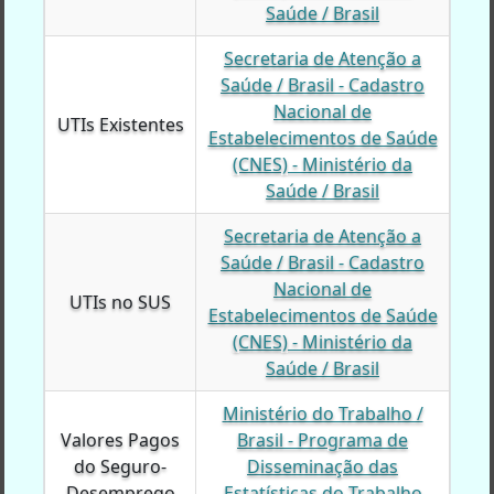
Saúde / Brasil
Secretaria de Atenção a
Saúde / Brasil - Cadastro
Nacional de
UTIs Existentes
UTIs Existentes
Estabelecimentos de Saúde
(CNES) - Ministério da
Saúde / Brasil
Secretaria de Atenção a
Saúde / Brasil - Cadastro
Nacional de
UTIs no SUS
UTIs no SUS
Estabelecimentos de Saúde
(CNES) - Ministério da
Saúde / Brasil
Ministério do Trabalho /
Valores Pagos
Valores Pagos
Brasil - Programa de
do Seguro-
do Seguro-
Disseminação das
Desemprego
Desemprego
Estatísticas do Trabalho