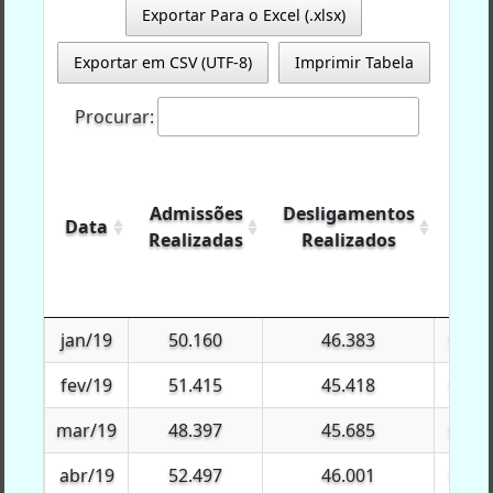
Exportar Para o Excel (.xlsx)
Exportar em CSV (UTF-8)
Imprimir Tabela
Procurar:
Admissões
Desligamentos
Exp
Data
Data
Realizadas
Realizados
Agr
Data
Admissões
Desligamentos
Exp
jan/19
jan/19
50.160
46.383
$115.
Realizadas
Realizados
Agr
fev/19
fev/19
51.415
45.418
$233.
mar/19
mar/19
48.397
45.685
$274.
abr/19
abr/19
52.497
46.001
$244.