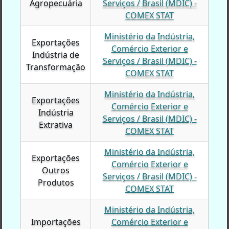
Agropecuária
Agropecuária
Serviços / Brasil (MDIC) -
COMEX STAT
Ministério da Indústria,
Exportações
Exportações
Comércio Exterior e
Indústria de
Indústria de
Serviços / Brasil (MDIC) -
Transformação
Transformação
COMEX STAT
Ministério da Indústria,
Exportações
Exportações
Comércio Exterior e
Indústria
Indústria
Serviços / Brasil (MDIC) -
Extrativa
Extrativa
COMEX STAT
Ministério da Indústria,
Exportações
Exportações
Comércio Exterior e
Outros
Outros
Serviços / Brasil (MDIC) -
Produtos
Produtos
COMEX STAT
Ministério da Indústria,
Importações
Importações
Comércio Exterior e