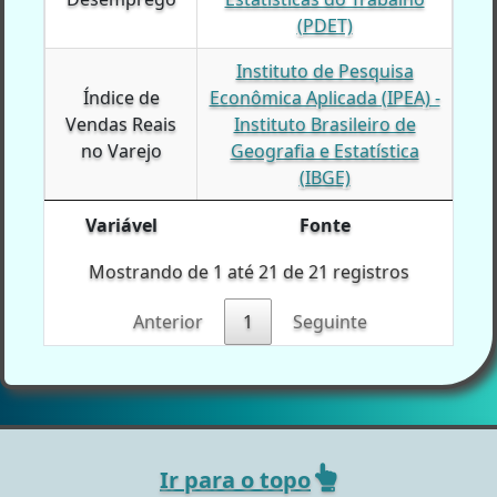
(PDET)
Instituto de Pesquisa
Índice de
Índice de
Econômica Aplicada (IPEA) -
Vendas Reais
Vendas Reais
Instituto Brasileiro de
no Varejo
no Varejo
Geografia e Estatística
(IBGE)
Variável
Fonte
Variável
Variável
Fonte
Mostrando de 1 até 21 de 21 registros
Anterior
1
Seguinte
Ir para o topo