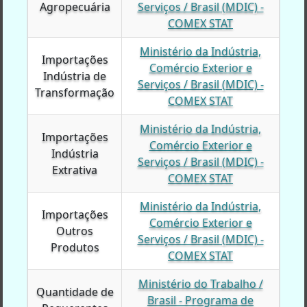
Agropecuária
Agropecuária
Serviços / Brasil (MDIC) -
COMEX STAT
Ministério da Indústria,
Importações
Importações
Comércio Exterior e
Indústria de
Indústria de
Serviços / Brasil (MDIC) -
Transformação
Transformação
COMEX STAT
Ministério da Indústria,
Importações
Importações
Comércio Exterior e
Indústria
Indústria
Serviços / Brasil (MDIC) -
Extrativa
Extrativa
COMEX STAT
Ministério da Indústria,
Importações
Importações
Comércio Exterior e
Outros
Outros
Serviços / Brasil (MDIC) -
Produtos
Produtos
COMEX STAT
Ministério do Trabalho /
Quantidade de
Quantidade de
Brasil - Programa de