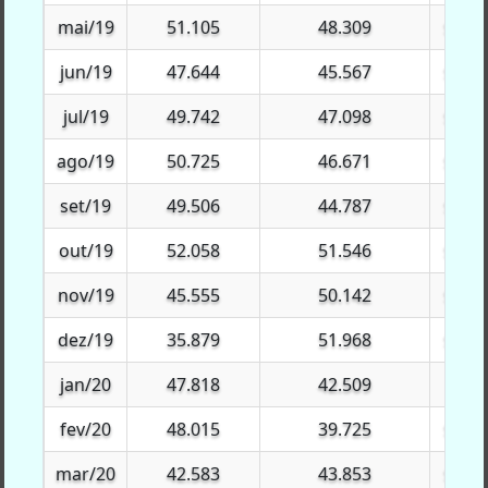
mai/19
mai/19
51.105
48.309
$213.
jun/19
jun/19
47.644
45.567
$164.
jul/19
jul/19
49.742
47.098
$283.
ago/19
ago/19
50.725
46.671
$244.
set/19
set/19
49.506
44.787
$231.
out/19
out/19
52.058
51.546
$231.
nov/19
nov/19
45.555
50.142
$191.
dez/19
dez/19
35.879
51.968
$195.
jan/20
jan/20
47.818
42.509
$80.
fev/20
fev/20
48.015
39.725
$130.
mar/20
mar/20
42.583
43.853
$439.