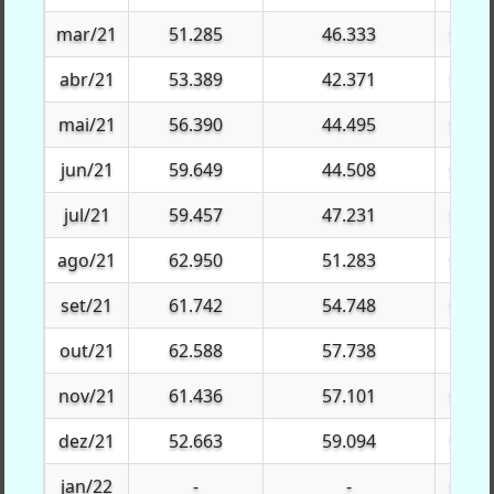
mar/21
mar/21
51.285
46.333
$613.
abr/21
abr/21
53.389
42.371
$609.
mai/21
mai/21
56.390
44.495
$453.
jun/21
jun/21
59.649
44.508
$433.
jul/21
jul/21
59.457
47.231
$240.
ago/21
ago/21
62.950
51.283
$162.
set/21
set/21
61.742
54.748
$114.
out/21
out/21
62.588
57.738
$81.
nov/21
nov/21
61.436
57.101
$151.
dez/21
dez/21
52.663
59.094
$199.
jan/22
jan/22
-
-
$216.