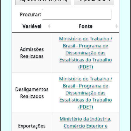
Procurar:
Variável
Variável
Fonte
Variável
Fonte
Ministério do Trabalho /
Brasil - Programa de
Admissões
Admissões
Disseminação das
Realizadas
Realizadas
Estatísticas do Trabalho
(PDET)
Ministério do Trabalho /
Brasil - Programa de
Desligamentos
Desligamentos
Disseminação das
Realizados
Realizados
Estatísticas do Trabalho
(PDET)
Ministério da Indústria,
Exportações
Exportações
Comércio Exterior e