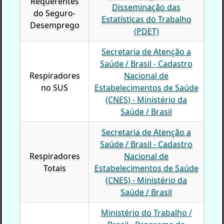
Requerentes
Requerentes
Disseminação das
do Seguro-
do Seguro-
Estatísticas do Trabalho
Desemprego
Desemprego
(PDET)
Secretaria de Atenção a
Saúde / Brasil - Cadastro
Respiradores
Respiradores
Nacional de
no SUS
no SUS
Estabelecimentos de Saúde
(CNES) - Ministério da
Saúde / Brasil
Secretaria de Atenção a
Saúde / Brasil - Cadastro
Respiradores
Respiradores
Nacional de
Totais
Totais
Estabelecimentos de Saúde
(CNES) - Ministério da
Saúde / Brasil
Ministério do Trabalho /