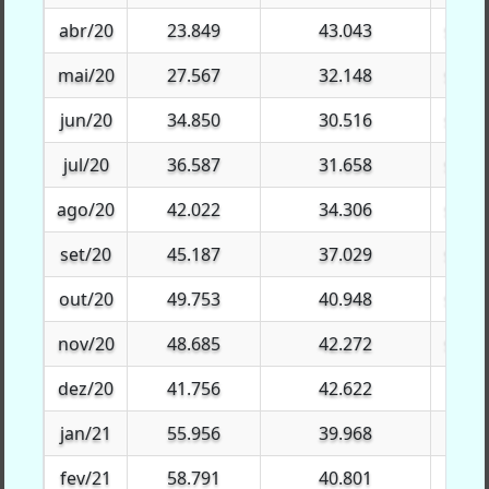
abr/20
abr/20
23.849
43.043
$400.
mai/20
mai/20
27.567
32.148
$484.
jun/20
jun/20
34.850
30.516
$474.
jul/20
jul/20
36.587
31.658
$373.
ago/20
ago/20
42.022
34.306
$348.
set/20
set/20
45.187
37.029
$218.
out/20
out/20
49.753
40.948
$148.
nov/20
nov/20
48.685
42.272
$136.
dez/20
dez/20
41.756
42.622
$91.
jan/21
jan/21
55.956
39.968
$35.
fev/21
fev/21
58.791
40.801
$76.