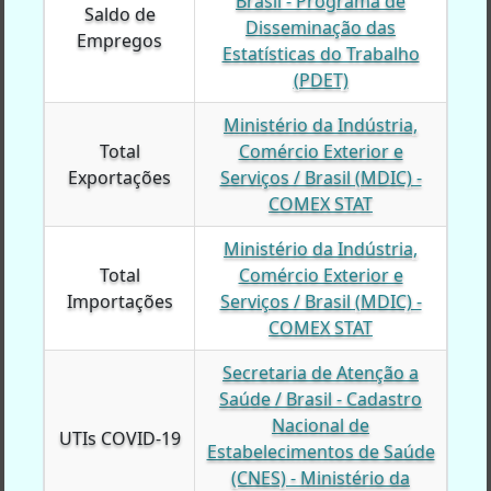
Brasil - Programa de
Saldo de
Saldo de
Disseminação das
Empregos
Empregos
Estatísticas do Trabalho
(PDET)
Ministério da Indústria,
Total
Total
Comércio Exterior e
Exportações
Exportações
Serviços / Brasil (MDIC) -
COMEX STAT
Ministério da Indústria,
Total
Total
Comércio Exterior e
Importações
Importações
Serviços / Brasil (MDIC) -
COMEX STAT
Secretaria de Atenção a
Saúde / Brasil - Cadastro
Nacional de
UTIs COVID-19
UTIs COVID-19
Estabelecimentos de Saúde
(CNES) - Ministério da